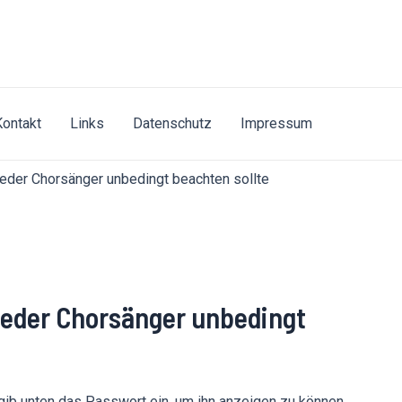
Kontakt
Links
Datenschutz
Impressum
jeder Chorsänger unbedingt beachten sollte
 jeder Chorsänger unbedingt
 gib unten das Passwort ein, um ihn anzeigen zu können.