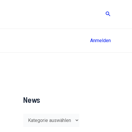
Suche
Anmelden
News
N
e