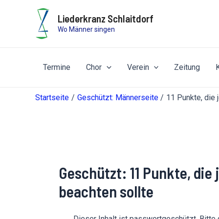
Zum
Liederkranz Schlaitdorf
Inhalt
Wo Männer singen
springen
Termine
Chor
Verein
Zeitung
Startseite
Geschützt: Männerseite
11 Punkte, die 
Geschützt: 11 Punkte, die
beachten sollte
Dieser Inhalt ist passwortgeschützt. Bitte