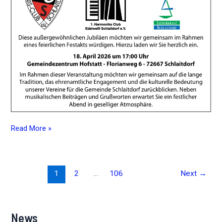
Einladung
Read More »
zum
Jubiläums-
Festakt
Post
1
2
…
106
Next
→
2026
pagination
News