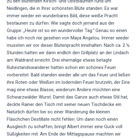
zu den blühenden Kirsch- und Obstbäumen rund um
Neidlingen, die in Ihrer schönsten Blüte standen. Es war
immer wieder ein wunderbares Bild, diese weiße Pracht
bestaunen zu dürfen. Wie sagte doch jemand aus der
Gruppe: „Heute ist so ein wundervoller Tag.“ Genau so einen
habe ich noch nie gesehen von Maya Angelou. Immer wieder
mussten wir vor dieser Blütenpracht innehalten. Nach ca. 2 ½
Stunden hatten wir dann endlich den Grillplatz an der Lindach
am Waldrand erreicht. Drei ehemalige etwas betagte
Ruhestandswanderer hatten schon ein schönes Feuer
vorbereitet. Bald standen wieder alle um das Feuer und ließen
ihre Roten oder Weißen im lodernden Feuer brutzeln, der Eine
mag eine etwas Blasse, wiederum Andere möchten eine
Schwarzwälder Wurst. Damit das Ganze auch etwas Stil hat,
deckte Rainer den Tisch mit seiner neuen Tischdecke ein.
Natürlich dürfen bei so einer Wanderung die kleinen
Fläschchen Destillate nicht fehlen. Um dann noch einen
Ausgleich zu schaffen, bringt Albert immer eine Guck voll
Süßigkeiten mit. Am Ende der Mittagspause machten wir