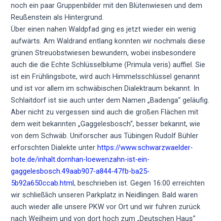
noch ein paar Gruppenbilder mit den Blütenwiesen und dem
Reußenstein als Hintergrund.
Über einen nahen Waldpfad ging es jetzt wieder ein wenig
aufwärts. Am Waldrand entlang konnten wir nochmals diese
grünen Streuobstwiesen bewundern, wobei insbesondere
auch die die Echte Schlüsselblume (Primula veris) auffiel. Sie
ist ein Frühlingsbote, wird auch Himmelsschlüssel genannt
und ist vor allem im schwäbischen Dialektraum bekannt. In
Schlaitdorf ist sie auch unter dem Namen „Badenga“ geläufig.
Aber nicht zu vergessen sind auch die großen Flächen mit
dem weit bekannten „Gaggelesbosch“, besser bekannt, wie
von dem Schwäb. Uniforscher aus Tübingen Rudolf Bühler
erforschten Dialekte unter
https://www.schwarzwaelder-
bote.de/inhalt.dornhan-loewenzahn-ist-ein-
gaggelesbosch.49aab907-a844-47fb-ba25-
5b92a650ccab.html
, beschrieben ist. Gegen 16:00 erreichten
wir schließlich unseren Parkplatz in Neidlingen. Bald waren
auch wieder alle unsere PKW vor Ort und wir fuhren zurück
nach Weilheim und von dort hoch zum „Deutschen Haus“