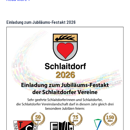
Wanderung
im
Rahmen
Einladung zum Jubiläums-Festakt 2026
des
150-
Jährigen
Jubiläums
des
Liederkranzes