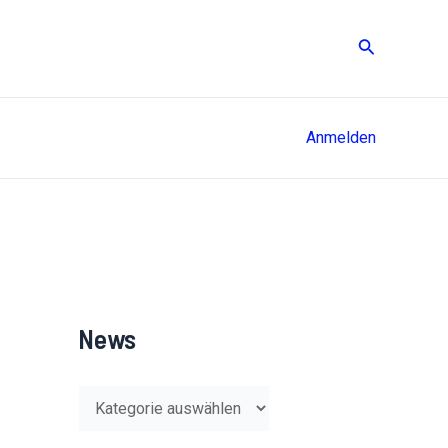
Suche
Anmelden
News
N
e