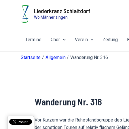
Zum
Liederkranz Schlaitdorf
Inhalt
Wo Männer singen
springen
Termine
Chor
Verein
Zeitung
Startseite
Allgemein
Wanderung Nr. 316
Wanderung Nr. 316
Vor Kurzem war die Ruhestandsgruppe des Lied
der sonstigen Touren auf relativ flachem Gelän