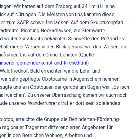
ingen. Wir hatten auf dem Ersberg auf 341 m.ü.H. eine
lick auf Nürtingen. Die Meisten von uns kannten diese
nüber zum SAER schweifen lassen. Auf dem Skulpturenpfad
tadtmitte, Richtung Neckarhausen, zur Sternwarte
d weiter zur allseits bekannten Silhouette des Roßdorfes.
ehalt dieser Wesen in den Blick gerückt werden. Wesen, die
ufrühren bis auf den Grund, behüten (Quelle
-unserer-gemeinde/kunst-und-kirche.html
).
aldfriedhof. Bald erreichten wir die Lehr- und
wir sehr gepflegte Obstbäume in Augenschein nehmen,
sagte uns ein Obstbauer, der gerade am Sägen war, „Es isch
 mal weichen“. Zu unserer Überraschung kamen wir auch noch
eude unseres Wanderführers traf er dort sein spielendes
iotop, erreichte die Gruppe die Behinderten-Förderung-
in regionaler Träger mit differenzierten Angeboten für
en in den Bereichen Wohnen, Arbeiten und