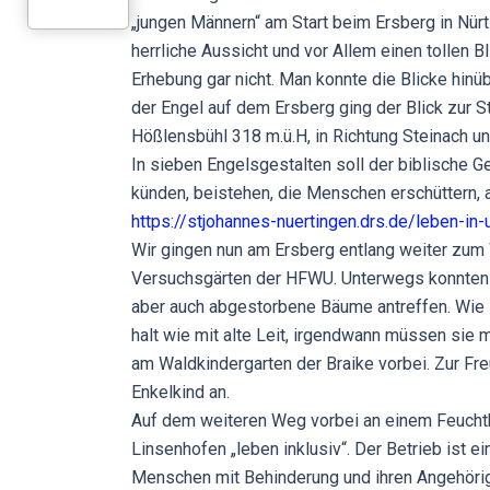
„jungen Männern“ am Start beim Ersberg in Nürt
herrliche Aussicht und vor Allem einen tollen B
Erhebung gar nicht. Man konnte die Blicke hi
der Engel auf dem Ersberg ging der Blick zur S
Hößlensbühl 318 m.ü.H, in Richtung Steinach un
In sieben Engelsgestalten soll der biblische G
künden, beistehen, die Menschen erschüttern, a
https://stjohannes-nuertingen.drs.de/leben-in
Wir gingen nun am Ersberg entlang weiter zum W
Versuchsgärten der HFWU. Unterwegs konnten 
aber auch abgestorbene Bäume antreffen. Wie 
halt wie mit alte Leit, irgendwann müssen sie
am Waldkindergarten der Braike vorbei. Zur Fr
Enkelkind an.
Auf dem weiteren Weg vorbei an einem Feuchtb
Linsenhofen „leben inklusiv“. Der Betrieb ist e
Menschen mit Behinderung und ihren Angehörig