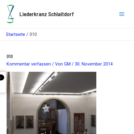
Zum
Inhalt
Liederkranz Schlaitdorf
springen
Main
Men
Startseite
010
010
Kommentar verfassen
/ Von
GM
/
30. November 2014