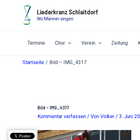
Zum
Liederkranz Schlaitdorf
Inhalt
Wo Männer singen
springen
Termine
Chor
Verein
Zeitung
Startseite
Bild – IMG_4317
Bild – IMG_4317
Kommentar verfassen
/ Von
Volker
/
3. Juni 2