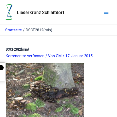
Zum
Inhalt
Liederkranz Schlaitdorf
springen
Main
Men
Startseite
DSCF2812(min)
DSCF2812(min)
Kommentar verfassen
/ Von
GM
/
17. Januar 2015