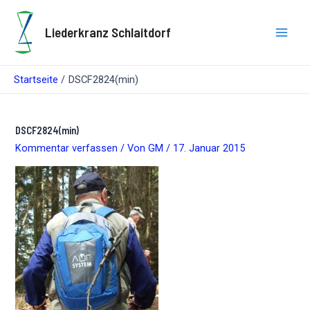
Zum
Inhalt
Liederkranz Schlaitdorf
springen
Main
Men
Startseite
DSCF2824(min)
DSCF2824(min)
Kommentar verfassen
/ Von
GM
/
17. Januar 2015