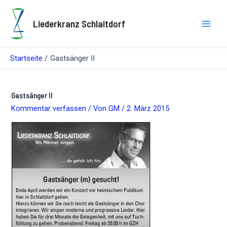
Zum
Inhalt
Liederkranz Schlaitdorf
springen
Main
Men
Startseite
Gastsänger II
Gastsänger II
Kommentar verfassen
/ Von
GM
/
2. März 2015