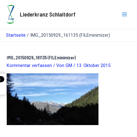
Zum
Inhalt
Liederkranz Schlaitdorf
springen
Main
Men
Startseite
IMG_20150929_161135 (FILEminimizer)
IMG_20150929_161135 (FILEminimizer)
Kommentar verfassen
/ Von
GM
/
13. Oktober 2015