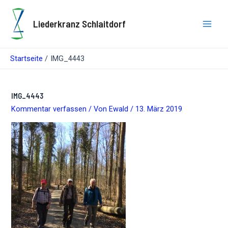
Zum
Inhalt
Liederkranz Schlaitdorf
springen
Main
Men
Startseite
IMG_4443
IMG_4443
Kommentar verfassen
/ Von
Ewald
/
13. März 2019