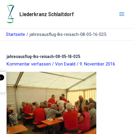
Zum
Inhalt
Liederkranz Schlaitdorf
springen
Main
Men
Startseite
jahresausflug-lks-reisach-08-05-16-025
jahresausflug-lks-reisach-08-05-16-025
Kommentar verfassen
/ Von
Ewald
/
9. November 2016