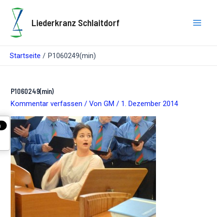
Zum
Inhalt
Liederkranz Schlaitdorf
springen
Main
Men
Startseite
P1060249(min)
P1060249(min)
Kommentar verfassen
/ Von
GM
/
1. Dezember 2014