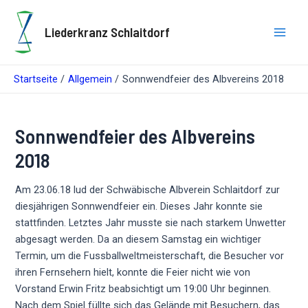
Zum
Inhalt
Liederkranz Schlaitdorf
springen
Main
Men
Startseite
Allgemein
Sonnwendfeier des Albvereins 2018
Sonnwendfeier des Albvereins
2018
Am 23.06.18 lud der Schwäbische Albverein Schlaitdorf zur
diesjährigen Sonnwendfeier ein. Dieses Jahr konnte sie
stattfinden. Letztes Jahr musste sie nach starkem Unwetter
abgesagt werden. Da an diesem Samstag ein wichtiger
Termin, um die Fussballweltmeisterschaft, die Besucher vor
ihren Fernsehern hielt, konnte die Feier nicht wie von
Vorstand Erwin Fritz beabsichtigt um 19:00 Uhr beginnen.
Nach dem Spiel füllte sich das Gelände mit Besuchern, das