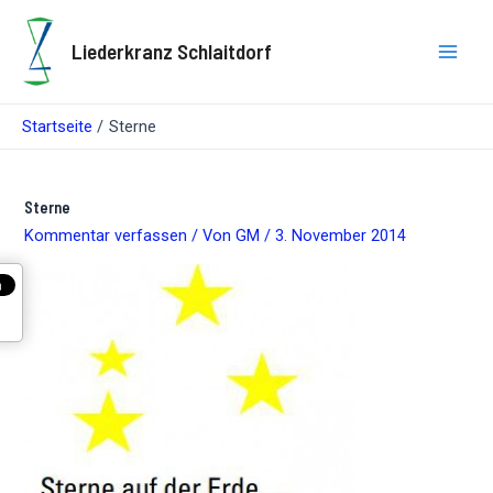
Zum
Inhalt
Liederkranz Schlaitdorf
springen
Main
Men
Startseite
Sterne
Sterne
Kommentar verfassen
/ Von
GM
/
3. November 2014