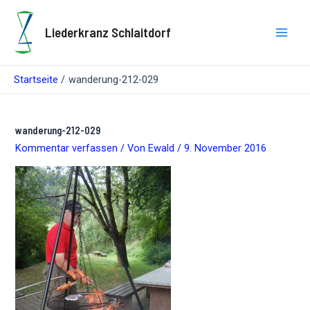
Zum
Inhalt
Liederkranz Schlaitdorf
springen
Main
Men
Startseite
wanderung-212-029
wanderung-212-029
Kommentar verfassen
/ Von
Ewald
/
9. November 2016