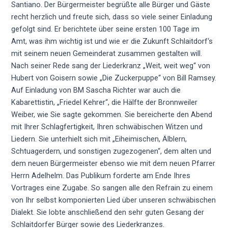
Santiano. Der Bürgermeister begrüßte alle Bürger und Gäste
recht herzlich und freute sich, dass so viele seiner Einladung
gefolgt sind. Er berichtete über seine ersten 100 Tage im
Amt, was ihm wichtig ist und wie er die Zukunft Schlaitdorf‘s
mit seinem neuen Gemeinderat zusammen gestalten will.
Nach seiner Rede sang der Liederkranz „Weit, weit weg“ von
Hubert von Goisern sowie „Die Zuckerpuppe“ von Bill Ramsey.
Auf Einladung von BM Sascha Richter war auch die
Kabarettistin, „Friedel Kehrer“, die Hälfte der Bronnweiler
Weiber, wie Sie sagte gekommen. Sie bereicherte den Abend
mit Ihrer Schlagfertigkeit, Ihren schwäbischen Witzen und
Liedern. Sie unterhielt sich mit „Eiheimischen, Älblern,
Schtuagerdern, und sonstigen zugezogenen“, dem alten und
dem neuen Bürgermeister ebenso wie mit dem neuen Pfarrer
Herrn Adelhelm. Das Publikum forderte am Ende Ihres
Vortrages eine Zugabe. So sangen alle den Refrain zu einem
von Ihr selbst komponierten Lied über unseren schwäbischen
Dialekt. Sie lobte anschließend den sehr guten Gesang der
Schlaitdorfer Bürger sowie des Liederkranzes.