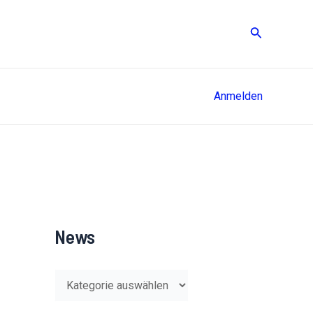
Suche
Anmelden
News
N
e