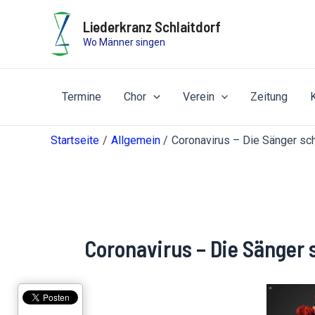
Zum
Liederkranz Schlaitdorf
Inhalt
Wo Männer singen
springen
Termine
Chor
Verein
Zeitung
Startseite
Allgemein
Coronavirus – Die Sänger s
Coronavirus – Die Sänger