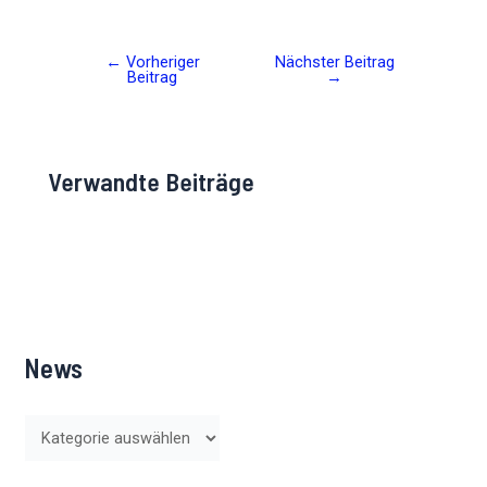
←
Vorheriger
Nächster Beitrag
Post
Beitrag
→
navigation
Verwandte Beiträge
News
N
e