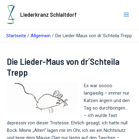
Zum
Inhalt
Liederkranz Schlaitdorf
springen
Main
Men
Startseite
Allgemein
Die Lieder-Maus von dr´Schteila Trepp
Die Lieder-Maus von dr´Schteila
Trepp
Es war soooo
langweilig – immer nur
Katzen ärgern und den
Tag so durchbringen…
– ich wurde fast
depressiv von dieser Tristesse. Ehrlich gesagt, ich hatte null
Bock. Meine „Alten“ lagen mir im Ohr, ich sei ein Nichtsnutz
und liege dem Mäuse-Clan nur lästig auf den Taschen –