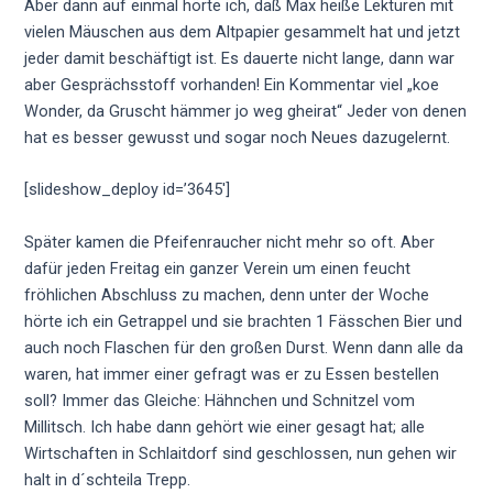
Aber dann auf einmal hörte ich, daß Max heiße Lektüren mit
vielen Mäuschen aus dem Altpapier gesammelt hat und jetzt
jeder damit beschäftigt ist. Es dauerte nicht lange, dann war
aber Gesprächsstoff vorhanden! Ein Kommentar viel „koe
Wonder, da Gruscht hämmer jo weg gheirat“ Jeder von denen
hat es besser gewusst und sogar noch Neues dazugelernt.
[slideshow_deploy id=’3645′]
Später kamen die Pfeifenraucher nicht mehr so oft. Aber
dafür jeden Freitag ein ganzer Verein um einen feucht
fröhlichen Abschluss zu machen, denn unter der Woche
hörte ich ein Getrappel und sie brachten 1 Fässchen Bier und
auch noch Flaschen für den großen Durst. Wenn dann alle da
waren, hat immer einer gefragt was er zu Essen bestellen
soll? Immer das Gleiche: Hähnchen und Schnitzel vom
Millitsch. Ich habe dann gehört wie einer gesagt hat; alle
Wirtschaften in Schlaitdorf sind geschlossen, nun gehen wir
halt in d´schteila Trepp.